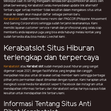
Meskipun saat ini sering mengalami kendala berupa pemblokiran akses oleh
pihak berwenang, Kerabatslot selalu menyediakan update link alternatif
terbaru agar setiap member tidak kesulitan dalam mengakses situs untuk
masuk ke dalam akun maupun daftar sebagai pemain baru.
Kerabatslot
sudah memiliki lisensi resmi dari PAGCOR (Philippine Amusement
And Gaming Corporation) sehingga sudah terjamin keamanannya. Kami
memiliki layanan customer service ramah dan profesional yang selalu siap
membantu anda kapanpun juga yang bisa anda hubungi melalui kontak yang
sudah tersedia atau bisa melalui Livechat kami .
Kerabatslot Situs Hiburan
terlengkap dan terpercaya
Kerabatslot
atau
Kerabat slot
sudah menjadi pusat hiburan yang sangat
digemari sejak 2021, dengan fasilifafatas yang lengkap dan canggih
menjadikan nilai plus untuk dirasakan setiap member kami sehingga berbagai
pilihan jenis permainkan dapat dimainkan dengan nyaman. Kami harapkan untuk
mengikuti sosial media Kerabatslot seperti Facebook dan Instagram untuk
mendapatkan informasi terbaru dari Kerabatslot setiap harinya supaya tidak
kesulitan untuk mendapatkan link terbaru kami.
Informasi Tentang Situs Anti