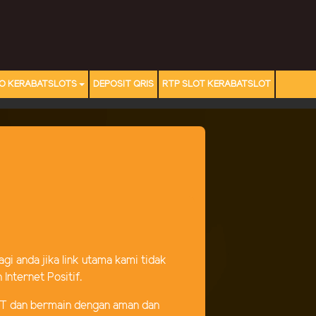
EO KERABATSLOTS
DEPOSIT QRIS
RTP SLOT KERABATSLOT
gi anda jika link utama kami tidak
Internet Positif.
LOT dan bermain dengan aman dan