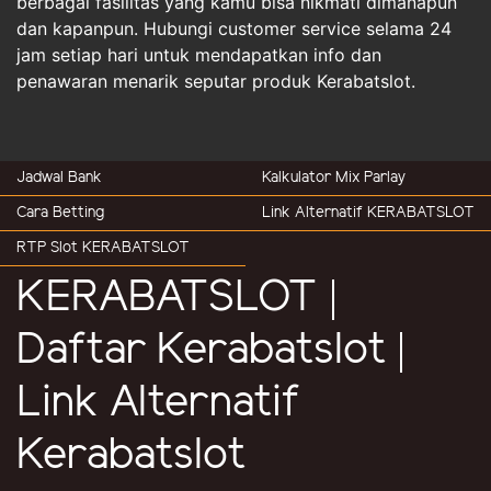
berbagai fasilitas yang kamu bisa nikmati dimanapun
dan kapanpun. Hubungi customer service selama 24
jam setiap hari untuk mendapatkan info dan
penawaran menarik seputar produk Kerabatslot.
Jadwal Bank
Kalkulator Mix Parlay
Cara Betting
Link Alternatif KERABATSLOT
RTP Slot KERABATSLOT
KERABATSLOT |
Daftar Kerabatslot |
Link Alternatif
Kerabatslot