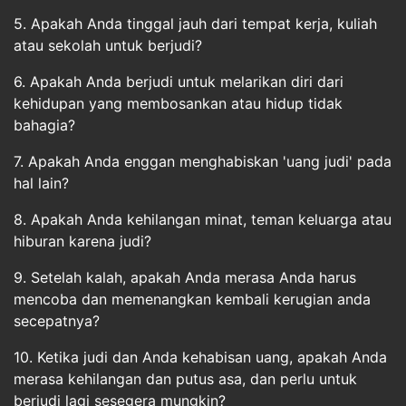
5. Apakah Anda tinggal jauh dari tempat kerja, kuliah
atau sekolah untuk berjudi?
6. Apakah Anda berjudi untuk melarikan diri dari
kehidupan yang membosankan atau hidup tidak
bahagia?
7. Apakah Anda enggan menghabiskan 'uang judi' pada
hal lain?
8. Apakah Anda kehilangan minat, teman keluarga atau
hiburan karena judi?
9. Setelah kalah, apakah Anda merasa Anda harus
mencoba dan memenangkan kembali kerugian anda
secepatnya?
10. Ketika judi dan Anda kehabisan uang, apakah Anda
merasa kehilangan dan putus asa, dan perlu untuk
berjudi lagi sesegera mungkin?