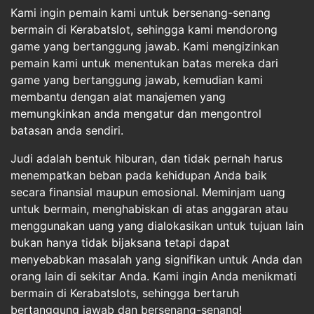
Kami ingin pemain kami untuk bersenang-senang
bermain di Kerabatslot, sehingga kami mendorong
game yang bertanggung jawab. Kami mengizinkan
pemain kami untuk menentukan batas mereka dari
game yang bertanggung jawab, kemudian kami
membantu dengan alat manajemen yang
memungkinkan anda mengatur dan mengontrol
batasan anda sendiri.
Judi adalah bentuk hiburan, dan tidak pernah harus
menempatkan beban pada kehidupan Anda baik
secara finansial maupun emosional. Meminjam uang
untuk bermain, menghabiskan di atas anggaran atau
menggunakan uang yang dialokasikan untuk tujuan lain
bukan hanya tidak bijaksana tetapi dapat
menyebabkan masalah yang signifikan untuk Anda dan
orang lain di sekitar Anda. Kami ingin Anda menikmati
bermain di Kerabatslots, sehingga bertaruh
bertanggung jawab dan bersenang-senang!