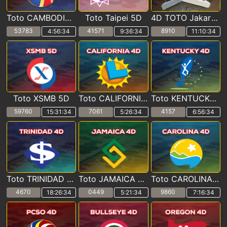
Toto CAMBODIA 5D
Toto Taipei 5D
4D TOTO Jakarta POOLS
53783
41571
8910
4:56:33
9:36:33
11:10:33
Toto XSMB 5D
Toto CALIFORNIA 4D
Toto KENTUCKY 4D
59760
7061
4157
15:31:33
5:26:33
6:56:33
Toto TRINIDAD & TOBAGO 4D
Toto JAMAICA 4D
Toto CAROLINA 4D
4670
0449
9860
18:26:33
5:21:33
7:16:33