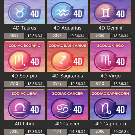
4D Taurus
4D Aquarius
4D Gemini
4959
0367
6456
12:36:33
9:36:33
13:36:33
4D Scorpio
4D Sagitarius
4D Virgo
7512
0578
6112
18:36:33
19:36:33
16:36:33
4D Libra
4D Cancer
4D Capricorn
3630
1474
2086
17:36:33
14:36:33
20:36:33