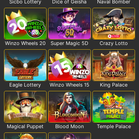
Sicbo Lottery
Dice of Geisha
Naval Bomber
Winzo Wheels 20
Super Magic 5D
Crazy Lotto
Eagle Lottery
Winzo Wheels 15
King Palace
Magical Puppet
Blood Moon
Temple Palace