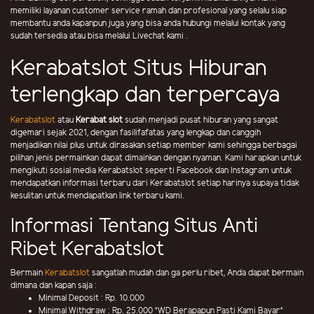
memiliki layanan customer service ramah dan profesional yang selalu siap
membantu anda kapanpun juga yang bisa anda hubungi melalui kontak yang
sudah tersedia atau bisa melalui Livechat kami .
Kerabatslot Situs Hiburan
terlengkap dan terpercaya
Kerabatslot
atau
Kerabat slot
sudah menjadi pusat hiburan yang sangat
digemari sejak 2021, dengan fasilifafatas yang lengkap dan canggih
menjadikan nilai plus untuk dirasakan setiap member kami sehingga berbagai
pilihan jenis permainkan dapat dimainkan dengan nyaman. Kami harapkan untuk
mengikuti sosial media Kerabatslot seperti Facebook dan Instagram untuk
mendapatkan informasi terbaru dari Kerabatslot setiap harinya supaya tidak
kesulitan untuk mendapatkan link terbaru kami.
Informasi Tentang Situs Anti
Ribet Kerabatslot
Bermain
Kerabatslot
sangatlah mudah dan ga perlu ribet, Anda dapat bermain
dimana dan kapan saja :
Minimal Deposit : Rp. 10.000
Minimal Withdraw : Rp. 25.000 *WD Berapapun Pasti Kami Bayar*