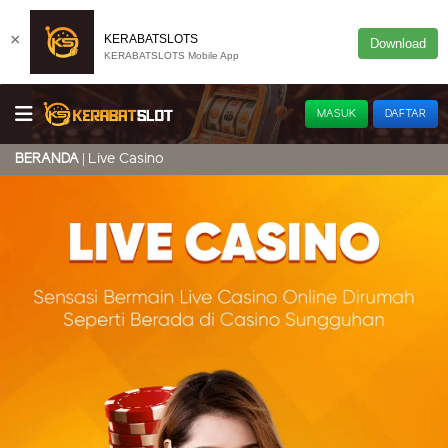
×
KERABATSLOTS
Download
KERABATSLOTS Mobile App
MASUK
DAFTAR
Live Casino
BERANDA